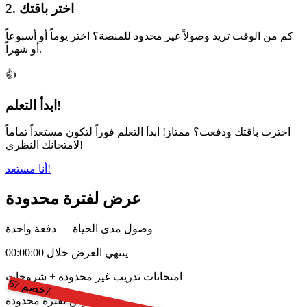
2. اختر باقتك
كم من الوقت تريد وصولاً غير محدود للمنصة؟ اختر يوماً أو أسبوعاً
أو شهراً.
👍
ابدأ التعلم!
اخترت باقتك ودفعت؟ ممتاز! ابدأ التعلم فوراً لتكون مستعداً تماماً
لامتحانك النظري!
أنا مستعد!
عرض لفترة محدودة
وصول مدى الحياة — دفعة واحدة
ينتهي العرض خلال 00:00:00
امتحانات تدريب غير محدودة + شروحات
خ
ص
67
م
٪
عرض لفترة محدودة