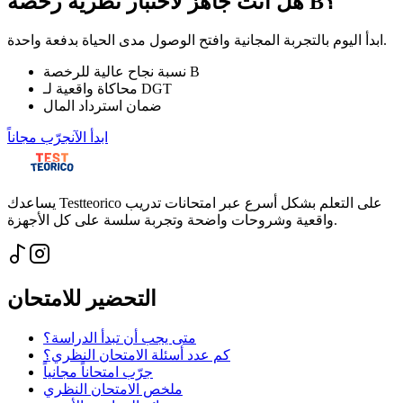
هل أنت جاهز لاختبار نظرية رخصة B؟
ابدأ اليوم بالتجربة المجانية وافتح الوصول مدى الحياة بدفعة واحدة.
نسبة نجاح عالية للرخصة B
محاكاة واقعية لـ DGT
ضمان استرداد المال
ابدأ الآن
جرّب مجاناً
يساعدك Testteorico على التعلم بشكل أسرع عبر امتحانات تدريب
واقعية وشروحات واضحة وتجربة سلسة على كل الأجهزة.
التحضير للامتحان
متى يجب أن تبدأ الدراسة؟
كم عدد أسئلة الامتحان النظري؟
جرّب امتحاناً مجانياً
ملخص الامتحان النظري