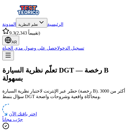
الرئيسية
المدونة
تعلم النظرية
)
2,343 تقييماً
(
9.3
AR
تسجيل الدخول
احصل على وصول مدى الحياة
تعلّم نظرية السيارة DGT — رخصة B
بسهولة
حضّر عبر الإنترنت لاختبار نظرية السيارة (رخصة B). أكثر من 3000
سؤال بنمط DGT ومحاكاة واقعية وشروحات واضحة.
اختر باقتك الآن
جرّب مجاناً