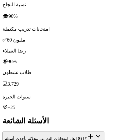
نسبة النجاح
🎓
90%
امتحانات تدريب مكتملة
60 مليون
✅
رضا العملاء
🤩
96%
طلاب نشطون
💻
3,729
سنوات الخبرة
💯
+25
الأسئلة الشائعة
هل امتحانات التدريب محدّثة بأحدث أسئلة DGT؟