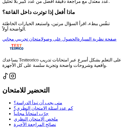
عدد معتدل مع مراجعة دقيقة أفضل من عدد كبير بلا تحليل.
ماذا أفعل إذا توترت داخل القاعة؟
تنفّس ببطء، اقرأ السؤال مرتين، واستبعد الخيارات الخاطئة
الواضحة أولاً.
صفحة نظرية السيارة
الحصول على وصول
امتحان تجريبي مجاني
يساعدك Testteorico على التعلم بشكل أسرع عبر امتحانات تدريب
واقعية وشروحات واضحة وتجربة سلسة على كل الأجهزة.
التحضير للامتحان
متى يجب أن تبدأ الدراسة؟
كم عدد أسئلة الامتحان النظري؟
جرّب امتحاناً مجانياً
ملخص الامتحان النظري
نصائح المراجعة الأخيرة