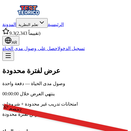
الرئيسية
المدونة
تعلم النظرية
)
2,343 تقييماً
(
9.3
AR
تسجيل الدخول
احصل على وصول مدى الحياة
عرض لفترة محدودة
وصول مدى الحياة — دفعة واحدة
ينتهي العرض خلال 00:00:00
امتحانات تدريب غير محدودة + شروحات
خ
ص
67
م
٪
عرض لفترة محدودة