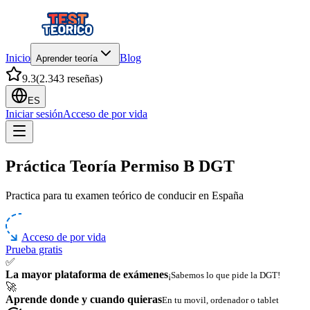
Inicio
Blog
Aprender teoría
9.3
(
2.343 reseñas
)
ES
Iniciar sesión
Acceso de por vida
Práctica Teoría Permiso B DGT
Practica para tu examen teórico de conducir en España
Acceso de por vida
Prueba gratis
✅
La mayor plataforma de exámenes
¡Sabemos lo que pide la DGT!
🚀
Aprende donde y cuando quieras
En tu movil, ordenador o tablet