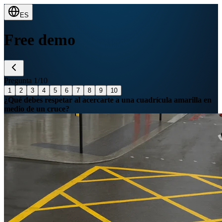
ES
Free demo
Pregunta
1
/
10
1
2
3
4
5
6
7
8
9
10
¿Qué debes respetar al acercarte a una cuadrícula amarilla en
medio de un cruce?